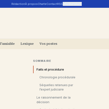
Rédaction
À propos
Charte
Contact
RSS
Rechercher
 l'amiable
Lexique
Vos postes
SOMMAIRE
Faits et procédure
Chronologie procédurale
Séquelles retenues par
l’expert judiciaire
Le raisonnement de la
décision