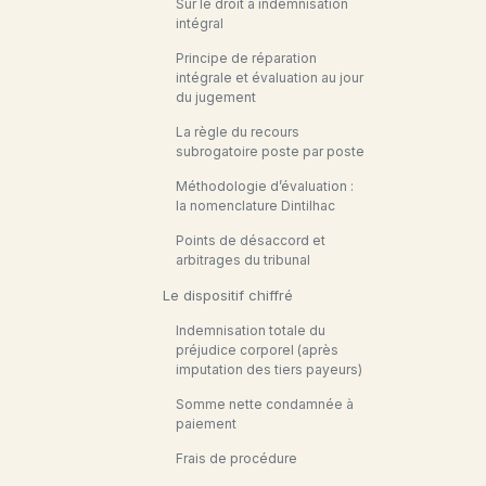
Sur le droit à indemnisation
intégral
Principe de réparation
intégrale et évaluation au jour
du jugement
La règle du recours
subrogatoire poste par poste
Méthodologie d’évaluation :
la nomenclature Dintilhac
Points de désaccord et
arbitrages du tribunal
Le dispositif chiffré
Indemnisation totale du
préjudice corporel (après
imputation des tiers payeurs)
Somme nette condamnée à
paiement
Frais de procédure