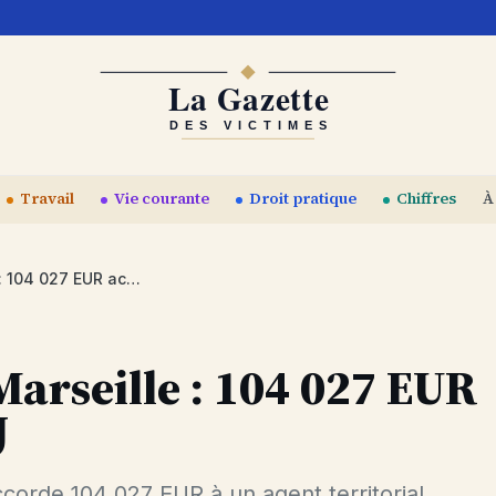
Travail
Vie courante
Droit pratique
Chiffres
À
Accident moto à Marseille : 104 027 EUR accordés par le TJ
arseille : 104 027 EUR
J
accorde 104 027 EUR à un agent territorial