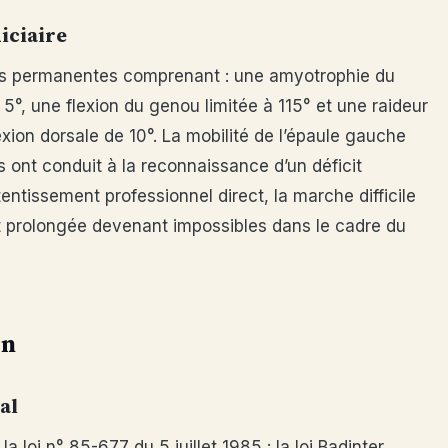
iciaire
lles permanentes comprenant : une amyotrophie du
 5°, une flexion du genou limitée à 115° et une raideur
xion dorsale de 10°. La mobilité de l’épaule gauche
 ont conduit à la reconnaissance d’un déficit
tentissement professionnel direct, la marche difficile
ut prolongée devenant impossibles dans le cadre du
on
al
 la loi n° 85-677 du 5 juillet 1985 : la loi Badinter