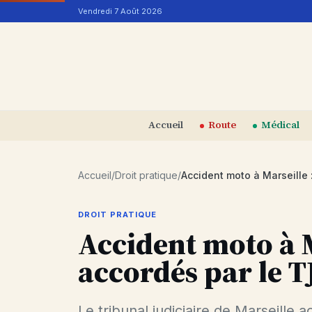
Aller au contenu
Vendredi 7 Août 2026
Accueil
Route
Médical
Accueil
/
Droit pratique
/
DROIT PRATIQUE
Accident moto à M
accordés par le T
Le tribunal judiciaire de Marseille 