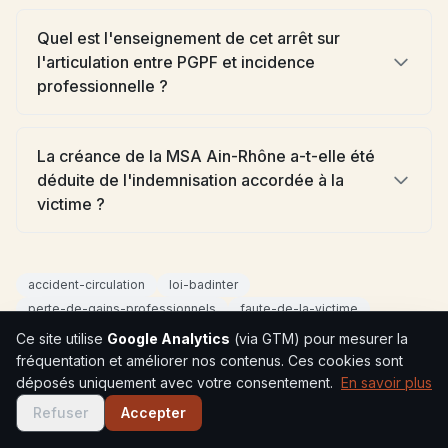
Quel est l'enseignement de cet arrêt sur
l'articulation entre PGPF et incidence
professionnelle ?
La créance de la MSA Ain-Rhône a-t-elle été
déduite de l'indemnisation accordée à la
victime ?
accident-circulation
loi-badinter
perte-de-gains-professionnels
faute-de-la-victime
incidence-professionnelle
déficit-fonctionnel-permanent
Ce site utilise
Google Analytics
(via GTM) pour mesurer la
fréquentation et améliorer nos contenus. Ces cookies sont
déposés uniquement avec votre consentement.
En savoir plus
Refuser
Accepter