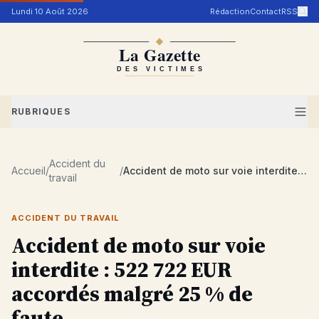
Aller au contenu
Lundi 10 Août 2026
Rédaction
Contact
RSS
RUBRIQUES
Accident du
Accueil
/
/
Accident de moto sur voie interdite : 522 722 EUR accordés malgré 25 % de faute
travail
ACCIDENT DU TRAVAIL
Accident de moto sur voie
interdite : 522 722 EUR
accordés malgré 25 % de
faute