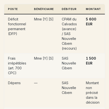
POSTE
BÉNÉFICIAIRE
DÉBITEUR
MONTANT
Déficit
Mme [Y] [S]
CPAM du
5 600
fonctionnel
Calvados
EUR
permanent
(avance)
(DFP)
/ SAS
Nouvelle
Cibem
(recours)
Frais
Mme [Y] [S]
SAS
1 500
irrépétibles
Nouvelle
EUR
(art. 700
Cibem
CPC)
Dépens
—
SAS
Montant
Nouvelle
non
Cibem
précisé
dans la
décision