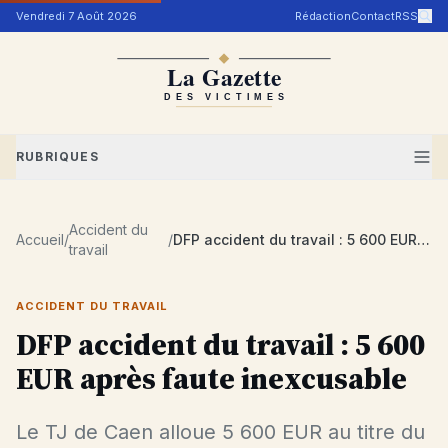
Aller au contenu
Vendredi 7 Août 2026
Rédaction
Contact
RSS
RUBRIQUES
Accident du
Accueil
/
/
DFP accident du travail : 5 600 EUR après faute inexcusable
travail
ACCIDENT DU TRAVAIL
DFP accident du travail : 5 600
EUR après faute inexcusable
Le TJ de Caen alloue 5 600 EUR au titre du