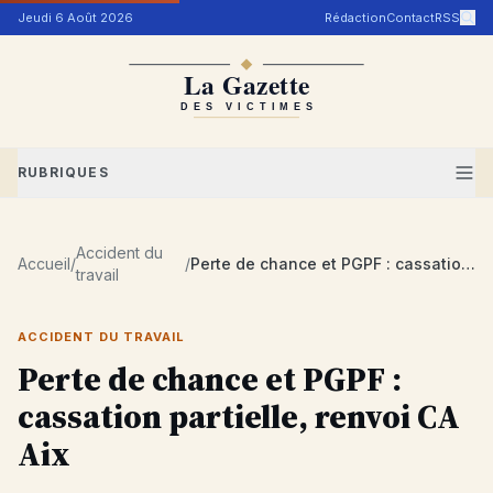
Aller au contenu
Jeudi 6 Août 2026
Rédaction
Contact
RSS
RUBRIQUES
Accident du
Accueil
/
/
Perte de chance et PGPF : cassation partielle, renvoi CA Aix
travail
ACCIDENT DU TRAVAIL
Perte de chance et PGPF :
cassation partielle, renvoi CA
Aix