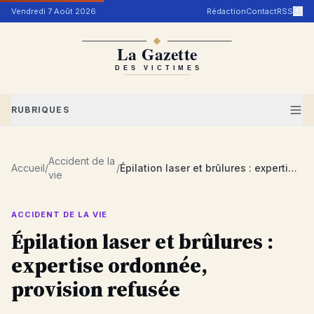
Aller au contenu
Vendredi 7 Août 2026
Rédaction
Contact
RSS
RUBRIQUES
Accident de la
Accueil
/
/
Épilation laser et brûlures : expertise ordonnée, provision refusée
vie
ACCIDENT DE LA VIE
Épilation laser et brûlures :
expertise ordonnée,
provision refusée