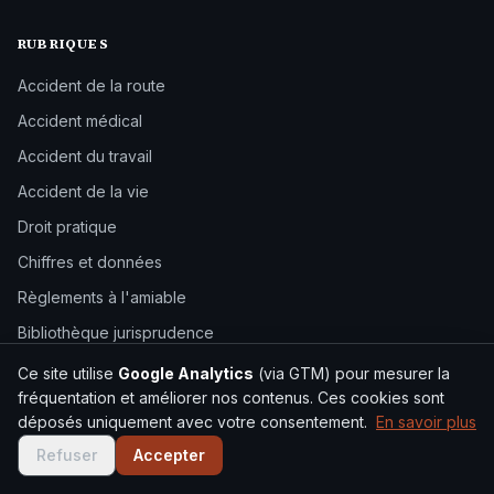
RUBRIQUES
Accident de la route
Accident médical
Accident du travail
Accident de la vie
Droit pratique
Chiffres et données
Règlements à l'amiable
Bibliothèque jurisprudence
Ce site utilise
Google Analytics
(via GTM) pour mesurer la
VOTRE HISTOIRE COMPTE
fréquentation et améliorer nos contenus. Ces cookies sont
déposés uniquement avec votre consentement.
En savoir plus
Partagez votre témoignage en toute confidentialité. Anonymat
Refuser
Accepter
garanti.