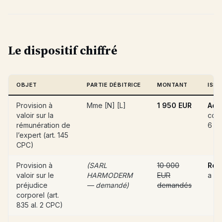
Le dispositif chiffré
OBJET
PARTIE DÉBITRICE
MONTANT
ISSU
Provision à
Mme [N] [L]
1 950 EUR
Acc
valoir sur la
cons
rémunération de
6 s
l’expert (art. 145
CPC)
Provision à
(SARL
10 000
Ref
valoir sur le
HARMODERM
EUR
a li
préjudice
— demandé)
demandés
corporel (art.
835 al. 2 CPC)