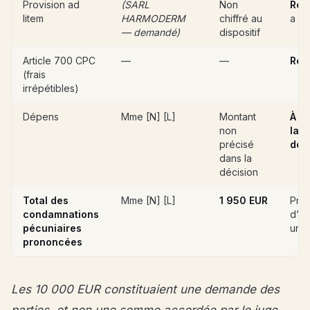
Provision ad
(SARL
Non
Ref
litem
HARMODERM
chiffré au
a li
— demandé)
dispositif
Article 700 CPC
—
—
Rej
(frais
irrépétibles)
Dépens
Mme [N] [L]
Montant
À l
non
la
précisé
dem
dans la
décision
Total des
Mme [N] [L]
1 950 EUR
Prov
condamnations
d’ex
pécuniaires
uni
prononcées
Les 10 000 EUR constituaient une demande des