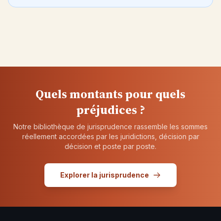
Quels montants pour quels
préjudices ?
Notre bibliothèque de jurisprudence rassemble les sommes
réellement accordées par les juridictions, décision par
décision et poste par poste.
Explorer la jurisprudence