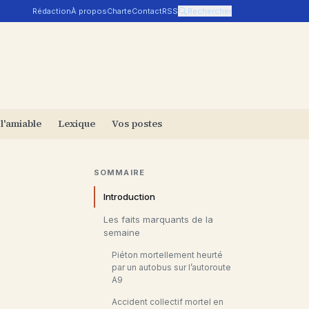
Rédaction
À propos
Charte
Contact
RSS
Rechercher
 l'amiable
Lexique
Vos postes
SOMMAIRE
Introduction
Les faits marquants de la
semaine
Piéton mortellement heurté
par un autobus sur l’autoroute
A9
Accident collectif mortel en