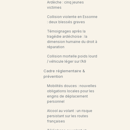
Ardèche : cinq jeunes
victimes
Collision violente en Essonne
: deux blessés graves
Témoignages après la
tragédie ardéchoise : la
dimension humaine du droit à
réparation
Collision mortelle poids lourd
/ véhicule léger sur l’A9
Cadre réglementaire &
prévention
Mobilités douces : nouvelles
obligations locales pour les
engins de déplacement
personnel
Alcool au volant : un risque
persistant sur les routes
françaises