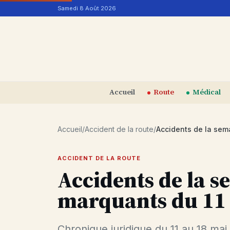
Aller au contenu
Samedi 8 Août 2026
Accueil
Route
Médical
Accueil
/
Accident de la route
/
ACCIDENT DE LA ROUTE
Accidents de la se
marquants du 11 
Chronique juridique du 11 au 18 mai