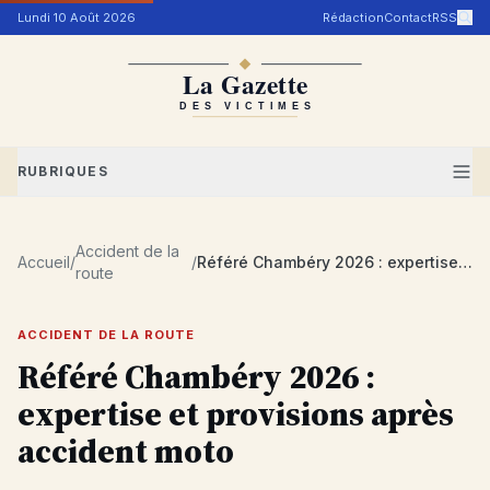
Aller au contenu
Lundi 10 Août 2026
Rédaction
Contact
RSS
RUBRIQUES
Accident de la
Accueil
/
/
Référé Chambéry 2026 : expertise et provisions après accident moto
route
ACCIDENT DE LA ROUTE
Référé Chambéry 2026 :
expertise et provisions après
accident moto