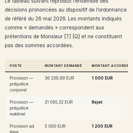
Le tableau suivant reproduit l’ensemble des
décisions prononcées au dispositif de l’ordonnance
de référé du 26 mai 2026. Les montants indiqués
comme « demandés » correspondent aux
prétentions de Monsieur [T] [Q] et ne constituent
pas des sommes accordées.
POSTE
MONTANT DEMANDÉ
MONTANT ACCORDÉ
Provision —
36 239,99 EUR
1 000 EUR
préjudice
corporel
Provision —
21 065,32 EUR
Rejet
préjudice
matériel
Provision ad
5 000 EUR
1 200 EUR
litem