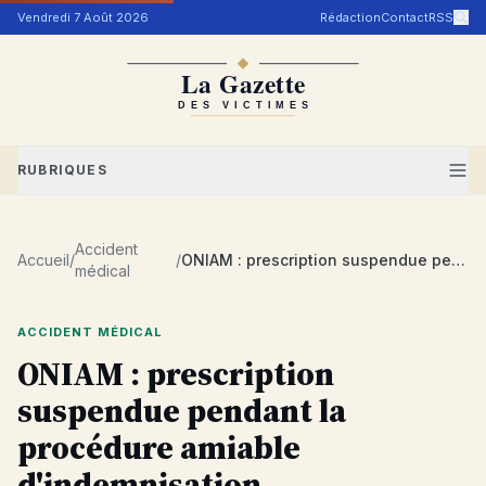
Aller au contenu
Vendredi 7 Août 2026
Rédaction
Contact
RSS
RUBRIQUES
Accident
Accueil
/
/
ONIAM : prescription suspendue pendant la procédure amiable d'indemnisation
médical
ACCIDENT MÉDICAL
ONIAM : prescription
suspendue pendant la
procédure amiable
d'indemnisation