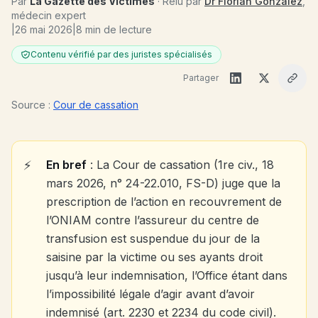
Par
La Gazette des Victimes
· Relu par
Dr Florian Gonzalez
,
médecin expert
|
26 mai 2026
|
8 min de lecture
Contenu vérifié par des juristes spécialisés
Partager
Source :
Cour de cassation
En bref
: La Cour de cassation (1re civ., 18
mars 2026, n° 24-22.010, FS-D) juge que la
prescription de l’action en recouvrement de
l’ONIAM contre l’assureur du centre de
transfusion est suspendue du jour de la
saisine par la victime ou ses ayants droit
jusqu’à leur indemnisation, l’Office étant dans
l’impossibilité légale d’agir avant d’avoir
indemnisé (art. 2230 et 2234 du code civil).