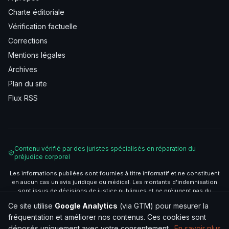
Charte éditoriale
Vérification factuelle
Corrections
Mentions légales
Archives
Plan du site
Flux RSS
Contenu vérifié par des juristes spécialisés en réparation du
préjudice corporel
Les informations publiées sont fournies à titre informatif et ne constituent
en aucun cas un avis juridique ou médical. Les montants d'indemnisation
sont issus de décisions de justice publiques et ne préjugent pas du
résultat de votre situation. Consultez un avocat spécialisé pour une
Ce site utilise
Google Analytics
(via GTM) pour mesurer la
évaluation personnalisée.
fréquentation et améliorer nos contenus. Ces cookies sont
© 2026 La Gazette des Victimes — Média d'information juridique
déposés uniquement avec votre consentement.
En savoir plus