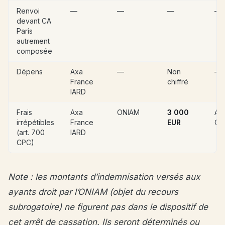
Renvoi
—
—
—
—
devant CA
Paris
autrement
composée
Dépens
Axa
—
Non
—
France
chiffré
IARD
Frais
Axa
ONIAM
3 000
Art
irrépétibles
France
EUR
CP
(art. 700
IARD
CPC)
Note : les montants d’indemnisation versés aux
ayants droit par l’ONIAM (objet du recours
subrogatoire) ne figurent pas dans le dispositif de
cet arrêt de cassation. Ils seront déterminés ou