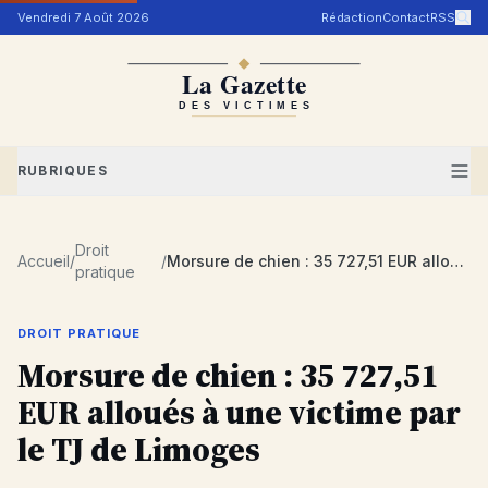
Aller au contenu
Vendredi 7 Août 2026
Rédaction
Contact
RSS
RUBRIQUES
Droit
Accueil
/
/
Morsure de chien : 35 727,51 EUR alloués à une victime par le TJ de Limoges
pratique
DROIT PRATIQUE
Morsure de chien : 35 727,51
EUR alloués à une victime par
le TJ de Limoges