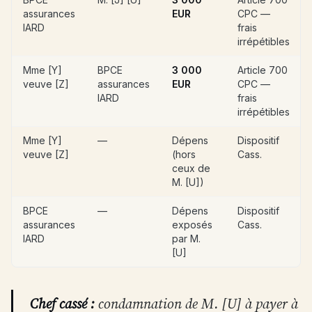
assurances
EUR
CPC —
IARD
frais
irrépétibles
Mme [Y]
BPCE
3 000
Article 700
veuve [Z]
assurances
EUR
CPC —
IARD
frais
irrépétibles
Mme [Y]
—
Dépens
Dispositif
veuve [Z]
(hors
Cass.
ceux de
M. [U])
BPCE
—
Dépens
Dispositif
assurances
exposés
Cass.
IARD
par M.
[U]
Chef cassé :
condamnation de M. [U] à payer à