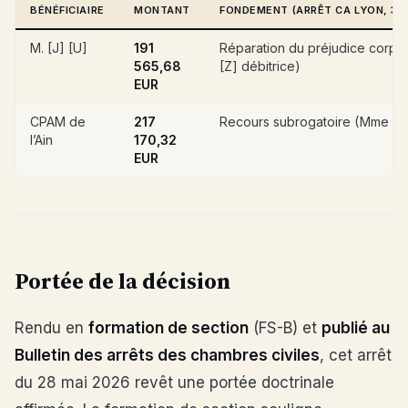
BÉNÉFICIAIRE
MONTANT
FONDEMENT (ARRÊT CA LYON, 30 
M. [J] [U]
191
Réparation du préjudice corpo
565,68
[Z] débitrice)
EUR
CPAM de
217
Recours subrogatoire (Mme [Z]
l’Ain
170,32
EUR
Portée de la décision
Rendu en
formation de section
(FS-B) et
publié au
Bulletin des arrêts des chambres civiles
, cet arrêt
du 28 mai 2026 revêt une portée doctrinale