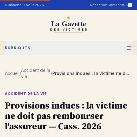
Aller au contenu
Dimanche 9 Août 2026
Rédaction
Contact
RSS
RUBRIQUES
Accident de la
Accueil
/
/
Provisions indues : la victime ne doit pas rembourser l'assureur — Cass. 2026
vie
ACCIDENT DE LA VIE
Provisions indues : la victime
ne doit pas rembourser
l'assureur — Cass. 2026