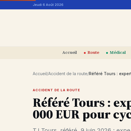
Aller au contenu
Jeudi 6 Août 2026
Accueil
Route
Médical
Accueil
/
Accident de la route
/
ACCIDENT DE LA ROUTE
Référé Tours : exp
000 EUR pour cycl
TJ Tours, référé, 9 juin 2026 : expe