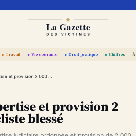
Travail
Vie courante
Droit pratique
Chiffres
À
Référé Tours : expertise et provision 2 000 EUR pour cycliste blessé
ertise et provision 2
iste blessé
rtise judiciaire ordonnée et provision de 2 000