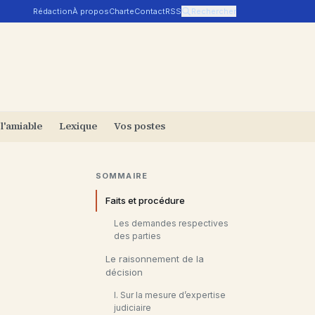
Rédaction
À propos
Charte
Contact
RSS
Rechercher
 l'amiable
Lexique
Vos postes
SOMMAIRE
Faits et procédure
Les demandes respectives
des parties
Le raisonnement de la
décision
I. Sur la mesure d’expertise
judiciaire