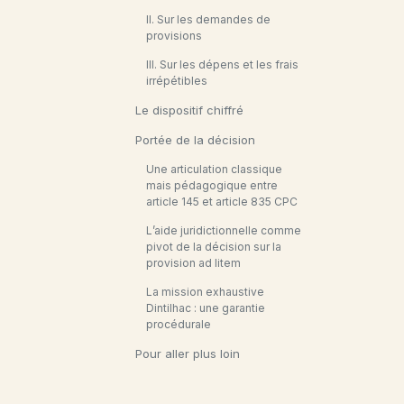
II. Sur les demandes de
provisions
III. Sur les dépens et les frais
irrépétibles
Le dispositif chiffré
Portée de la décision
Une articulation classique
mais pédagogique entre
article 145 et article 835 CPC
L’aide juridictionnelle comme
pivot de la décision sur la
provision ad litem
La mission exhaustive
Dintilhac : une garantie
procédurale
Pour aller plus loin