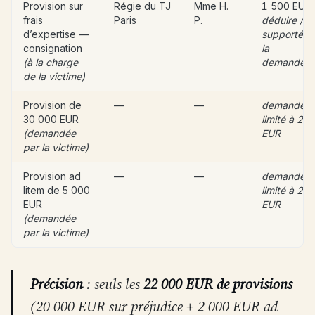
Provision sur
Régie du TJ
Mme H.
1 500 EUR
frais
Paris
P.
déduire /
d’expertise —
supportée 
consignation
la
(à la charge
demandere
de la victime)
Provision de
—
—
demandé 
30 000 EUR
limité à 20
(demandée
EUR
par la victime)
Provision ad
—
—
demandé 
litem de 5 000
limité à 2 
EUR
EUR
(demandée
par la victime)
Précision
: seuls les
22 000 EUR de provisions
(20 000 EUR sur préjudice + 2 000 EUR ad