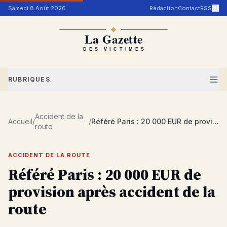
Aller au contenu
Samedi 8 Août 2026
Rédaction
Contact
RSS
RUBRIQUES
Accident de la
Accueil
/
/
Référé Paris : 20 000 EUR de provision après accident de la route
route
ACCIDENT DE LA ROUTE
Référé Paris : 20 000 EUR de
provision après accident de la
route