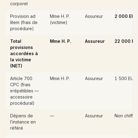
corporel
Provision ad
Mme H. P.
Assureur
2 000 EUR
litem (frais de
(victime)
procédure)
Total
Mme H. P.
Assureur
22 000 EU
provisions
accordées à
la victime
(NET)
Article 700
Mme H. P.
Assureur
1 500 EUR
CPC (frais
irrépétibles —
accessoire
procédural)
Dépens de
—
Assureur
Non chiffré
l’instance en
référé