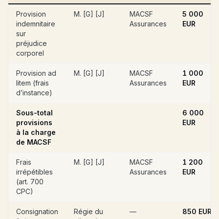
Provision
M. [G] [J]
MACSF
5 000
indemnitaire
Assurances
EUR
sur
préjudice
corporel
Provision ad
M. [G] [J]
MACSF
1 000
litem (frais
Assurances
EUR
d’instance)
Sous-total
6 000
provisions
EUR
à la charge
de MACSF
Frais
M. [G] [J]
MACSF
1 200
irrépétibles
Assurances
EUR
(art. 700
CPC)
Consignation
Régie du
—
850 EUR