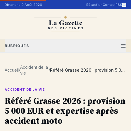
Aller au contenu
Dimanche 9 Août 2026
Rédaction
Contact
RSS
RUBRIQUES
Accident de la
Accueil
/
/
Référé Grasse 2026 : provision 5 000 EUR et expertise après accident moto
vie
ACCIDENT DE LA VIE
Référé Grasse 2026 : provision
5 000 EUR et expertise après
accident moto