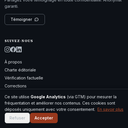
garanti.
Témoigner
SUIVEZ-NOUS
À propos
Charte éditoriale
Vérification factuelle
Corrections
Mentions légales
Ce site utilise
Google Analytics
(via GTM) pour mesurer la
Archives
fréquentation et améliorer nos contenus. Ces cookies sont
déposés uniquement avec votre consentement.
En savoir plus
Plan du site
Flux RSS
Refuser
Accepter