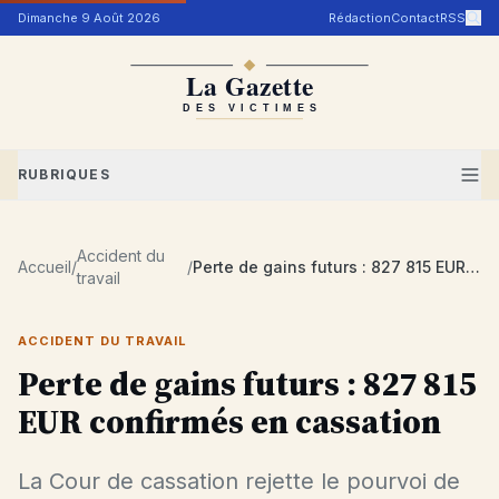
Aller au contenu
Dimanche 9 Août 2026
Rédaction
Contact
RSS
RUBRIQUES
Accident du
Accueil
/
/
Perte de gains futurs : 827 815 EUR confirmés en cassation
travail
ACCIDENT DU TRAVAIL
Perte de gains futurs : 827 815
EUR confirmés en cassation
La Cour de cassation rejette le pourvoi de