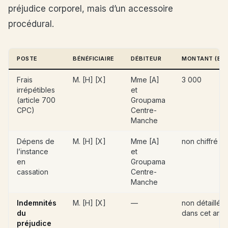
préjudice corporel, mais d’un accessoire
procédural.
POSTE
BÉNÉFICIAIRE
DÉBITEUR
MONTANT (EUR
Frais
M. [H] [X]
Mme [A]
3 000
irrépétibles
et
(article 700
Groupama
CPC)
Centre-
Manche
Dépens de
M. [H] [X]
Mme [A]
non chiffré
l’instance
et
en
Groupama
cassation
Centre-
Manche
Indemnités
M. [H] [X]
—
non détaillé
du
dans cet arrê
préjudice