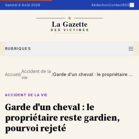
Aller au contenu
Samedi 8 Août 2026
Rédaction
Contact
RSS
RUBRIQUES
Accident de la
Accueil
/
/
Garde d'un cheval : le propriétaire reste gardien, pourvoi rejeté
vie
ACCIDENT DE LA VIE
Garde d'un cheval : le
propriétaire reste gardien,
pourvoi rejeté