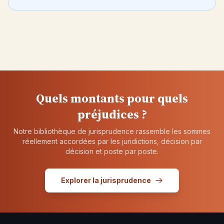
Quels montants pour quels
préjudices ?
Notre bibliothèque de jurisprudence rassemble les sommes
réellement accordées par les juridictions, décision par
décision et poste par poste.
Explorer la jurisprudence