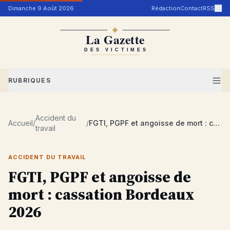
Aller au contenu
Dimanche 9 Août 2026
Rédaction
Contact
RSS
RUBRIQUES
Accident du
Accueil
/
/
FGTI, PGPF et angoisse de mort : cassation Bordeaux 2026
travail
ACCIDENT DU TRAVAIL
FGTI, PGPF et angoisse de
mort : cassation Bordeaux
2026