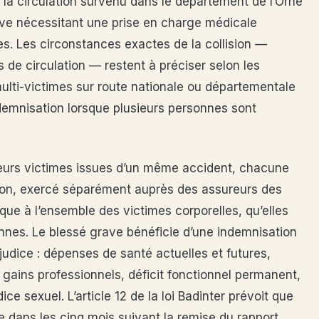
e la circulation survenu dans le département de l’Orne
ave nécessitant une prise en charge médicale
es. Les circonstances exactes de la collision —
 de circulation — restent à préciser selon les
ulti-victimes sur route nationale ou départementale
ndemnisation lorsque plusieurs personnes sont
eurs victimes issues d’un même accident, chacune
ation, exercé séparément auprès des assureurs des
ique à l’ensemble des victimes corporelles, qu’elles
nnes. Le blessé grave bénéficie d’une indemnisation
udice : dépenses de santé actuelles et futures,
 gains professionnels, déficit fonctionnel permanent,
ce sexuel. L’article 12 de la loi Badinter prévoit que
ive dans les cinq mois suivant la remise du rapport