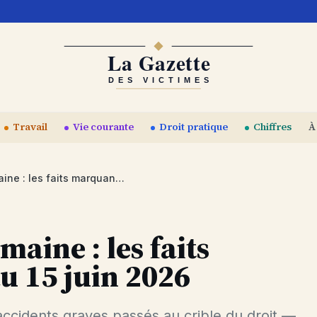
Travail
Vie courante
Droit pratique
Chiffres
À
Accidents de la semaine : les faits marquants du 8 au 15 juin 2026
maine : les faits
u 15 juin 2026
accidents graves passés au crible du droit —