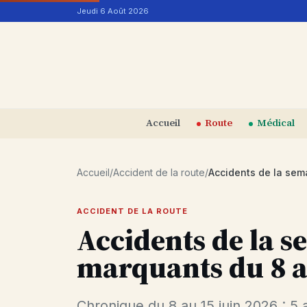
Aller au contenu
Jeudi 6 Août 2026
Accueil
Route
Médical
Accueil
/
Accident de la route
/
ACCIDENT DE LA ROUTE
Accidents de la se
marquants du 8 a
Chronique du 8 au 15 juin 2026 : 5 