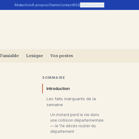
Rédaction
À propos
Charte
Contact
RSS
Rechercher
 l'amiable
Lexique
Vos postes
SOMMAIRE
Introduction
Les faits marquants de la
semaine
Un motard perd la vie dans
une collision départementale
— le 11e décès routier du
département