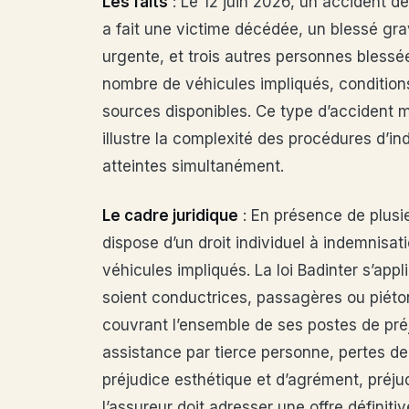
Les faits
: Le 12 juin 2026, un accident d
a fait une victime décédée, un blessé gr
urgente, et trois autres personnes blessé
nombre de véhicules impliqués, conditions
sources disponibles. Ce type d’accident m
illustre la complexité des procédures d’i
atteintes simultanément.
Le cadre juridique
: En présence de plusi
dispose d’un droit individuel à indemnis
véhicules impliqués. La loi Badinter s’appl
soient conductrices, passagères ou piéto
couvrant l’ensemble de ses postes de préj
assistance par tierce personne, pertes de
préjudice esthétique et d’agrément, préjudi
l’assureur doit adresser une offre définit