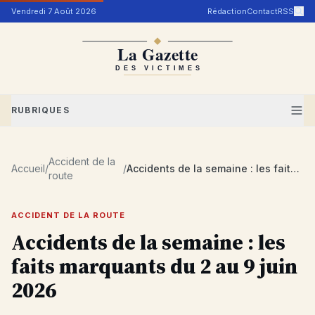
Aller au contenu
Vendredi 7 Août 2026
Rédaction
Contact
RSS
RUBRIQUES
Accident de la
Accueil
/
/
Accidents de la semaine : les faits marquants du 2 au 9 juin 2026
route
ACCIDENT DE LA ROUTE
Accidents de la semaine : les
faits marquants du 2 au 9 juin
2026