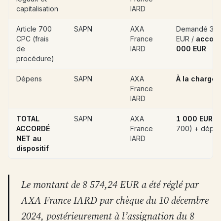
capitalisation
IARD
Article 700
SAPN
AXA
Demandé 3 
CPC (frais
France
EUR /
accord
de
IARD
000 EUR
procédure)
Dépens
SAPN
AXA
À la charge 
France
IARD
TOTAL
SAPN
AXA
1 000 EUR
(a
ACCORDÉ
France
700) + dépe
NET au
IARD
dispositif
Le montant de 8 574,24 EUR a été réglé par
AXA France IARD par chèque du 10 décembre
2024, postérieurement à l’assignation du 8