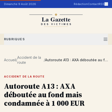
Aller au contenu
Dimanche 9 Août 2026
Rédaction
Contact
RSS
RUBRIQUES
Accident de la
Accueil
/
/
Autoroute A13 : AXA déboutée au fond mais condamnée à 1 000 EUR
route
ACCIDENT DE LA ROUTE
Autoroute A13 : AXA
déboutée au fond mais
condamnée à 1 000 EUR