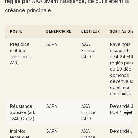
réglée par AXA avant l’audience, ce qui a éteint la
créance principale.
POSTE
BÉNÉFICIAIRE
DÉBITEUR
SORT AU DISPO
Préjudice
SAPN
AXA
Payé hors
matériel
France
dispositif — 8
(glissières
IARD
574,24 EUR
A13)
réglés par c
du 10 déc. 2
demande
devenue san
objet, non
condamné
Résistance
SAPN
AXA
Demandé 3 0
abusive (art.
France
EUR /
rejeté
1240 C. civ.)
IARD
Intérêts
SAPN
AXA
Demandé /
re
légaux et
France